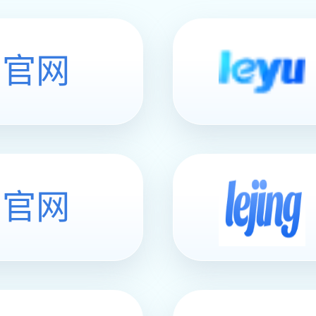
 官网
 官网