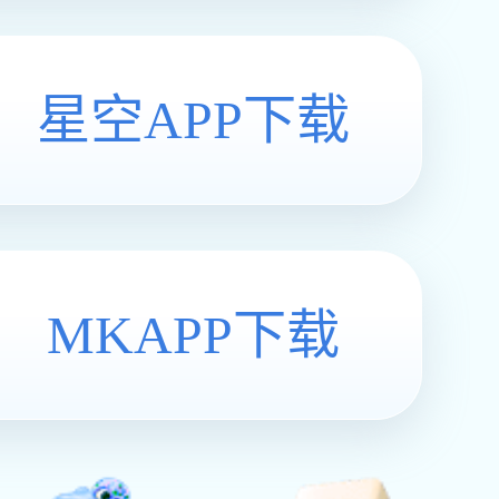
星空APP下载
MKAPP下载