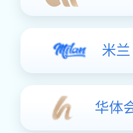
米兰
华体会